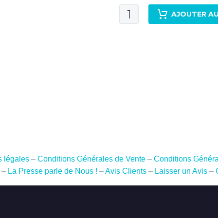
quantité
AJOUTER AU
de
Voyage
professionnel
au
Vietnam
-
14
jours
/
13
nuits
-
 légales
–
Conditions Générales de Vente
–
Conditions Généra
du
–
La Presse parle de Nous !
–
Avis Clients
–
Laisser un Avis
–
29
octobre
au
11