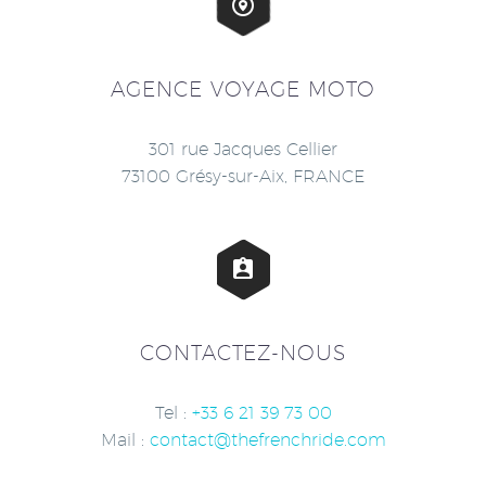


AGENCE VOYAGE MOTO
301 rue Jacques Cellier
73100 Grésy-sur-Aix, FRANCE


CONTACTEZ-NOUS
Tel :
+33 6 21 39 73 00
Mail :
contact@thefrenchride.com