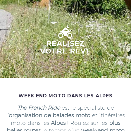


RÉALISEZ
VOTRE RÊVE
WEEK END MOTO DANS LES ALPES
The French Ride
est le spécialiste de
l’
organisation de balades moto
et itinéraires
moto dans les
Alpes
! Roulez sur les
plus
belles routes
le temps d’un
week-end moto