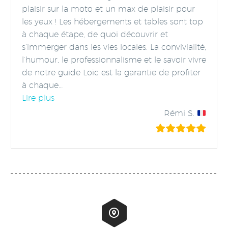
plaisir sur la moto et un max de plaisir pour
les yeux ! Les hébergements et tables sont top
à chaque étape, de quoi découvrir et
s’immerger dans les vies locales. La convivialité,
l’humour, le professionnalisme et le savoir vivre
de notre guide Loïc est la garantie de profiter
à chaque
…
“On the Road Again !”
Lire plus
Rémi S.

