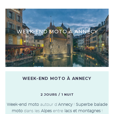
WEEK-END MOTO À ANNECY
WEEK-END MOTO À ANNECY
2 JOURS / 1 NUIT
Week-end moto
autour d’
Annecy
!
Superbe balade
moto
dans les
Alpes
entre
lacs et montagnes
!