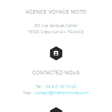
AGENCE VOYAGE MOTO
301 rue Jacques Cellier
73100 Grésy-sur-Aix, FRANCE


CONTACTEZ-NOUS
Tel :
+33 6 21 39 73 00
Mail :
contact@thefrenchride.com