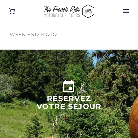
WEEK END MOTO


RÉSERVEZ
VOTRE SÉJOUR