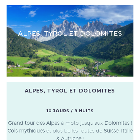
ALPES, TYROL ET DOLOMITES
ALPES, TYROL ET DOLOMITES
10 JOURS / 9 NUITS
Grand tour des Alpes
à moto jusqu’aux
Dolomites
!
Cols mythiques
et plus belles routes de
Suisse, Italie
& Autriche
!