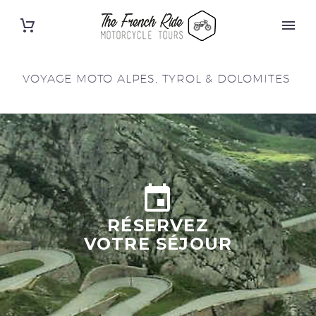
VOYAGE MOTO ALPES, TYROL & DOLOMITES


RÉSERVEZ
VOTRE SÉJOUR