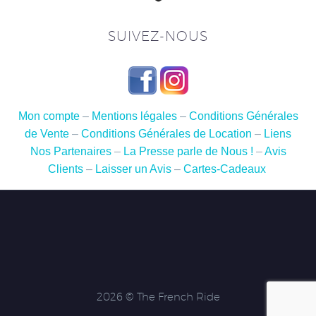
SUIVEZ-NOUS
Mon compte
–
Mentions légales
–
Conditions Générales
de Vente
–
Conditions Générales de Location
–
Liens
Nos Partenaires
–
La Presse parle de Nous !
–
Avis
Clients
–
Laisser un Avis
–
Cartes-Cadeaux
2026 © The French Ride