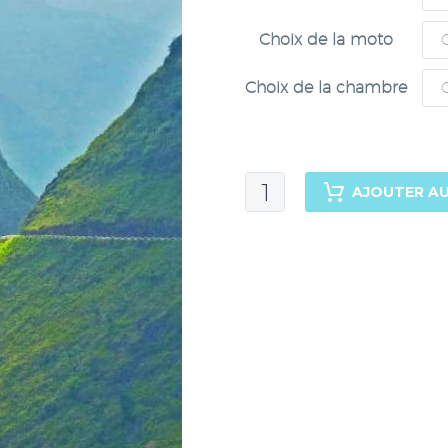
Choix de la moto
Choix de la chambre
quantité
AJOUTER AU
de
Voyage
moto
au
Vietnam