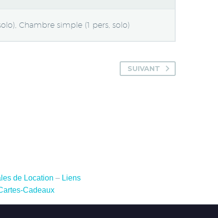
lo), Chambre simple (1 pers, solo)
SUIVANT
les de Location
–
Liens
Cartes-Cadeaux