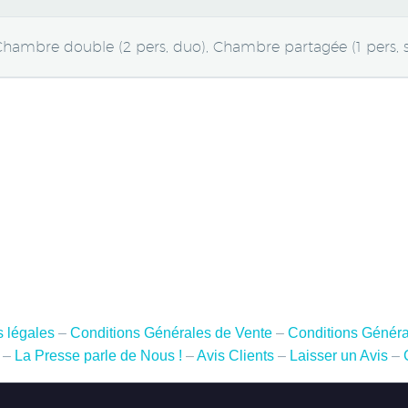
hambre double (2 pers, duo), Chambre partagée (1 pers, so
 légales
–
Conditions Générales de Vente
–
Conditions Généra
–
La Presse parle de Nous !
–
Avis Clients
–
Laisser un Avis
–