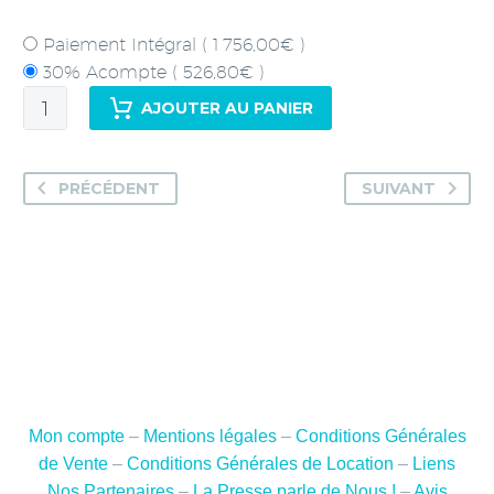
Paiement Intégral
(
1 756,00
€
)
30% Acompte
(
526,80
€
)
quantité
AJOUTER AU PANIER
de
Séjour
moto
PRÉCÉDENT
SUIVANT
sur-
mesure
-
Route
Napoléon
-
4
jours
/
Mon compte
–
Mentions légales
–
Conditions Générales
3
de Vente
–
Conditions Générales de Location
–
Liens
nuits
Nos Partenaires
–
La Presse parle de Nous !
–
Avis