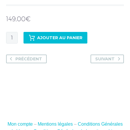
149,00
€
quantité
AJOUTER AU PANIER
de
Patrick
Durnerin
PRÉCÉDENT
SUIVANT
-
Location
BMW
GS
750
-
Mercredi
9
Aout
Mon compte
–
Mentions légales
–
Conditions Générales
2023